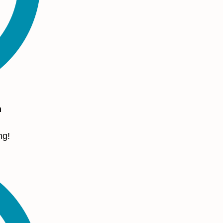
n
ng!