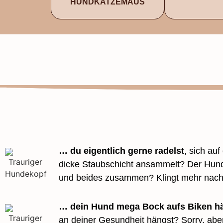
HUND­KATZE­MAUS
… du eigentlich gerne radelst
, sich au
dicke Staubschicht ansammelt? Der Hund
und beides zusammen? Klingt mehr nach 
… dein Hund mega Bock aufs Biken hä
an deiner Gesundheit hängst? Sorry, aber