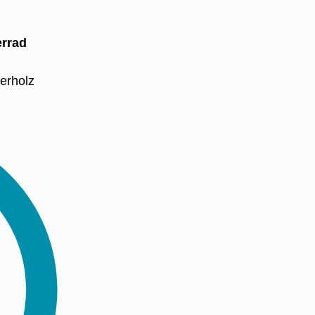
errad
erholz